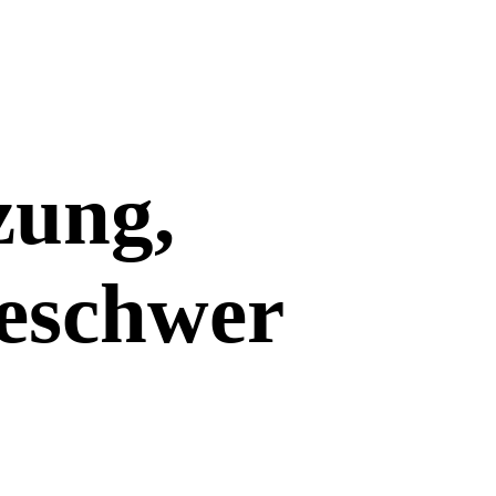
,
zung,
eschwer