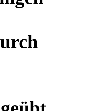
durch
e
sgeübt