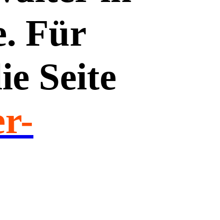
. Für
ie Seite
r-