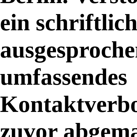
ein schriftlic
ausgesproche
umfassendes
Kontaktverbo
zuvor abgem