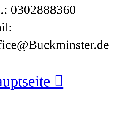
l.: 0302888360
il:
fice@Buckminster.de
uptseite ︎︎︎