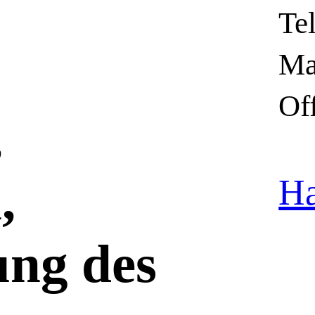
Te
Ma
Of
,
,
Ha
ung des