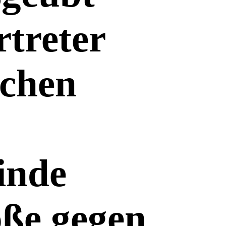
rtreter
schen
inde
öße gegen