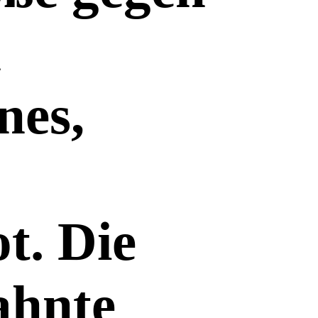
h
nes,
t. Die
ahnte