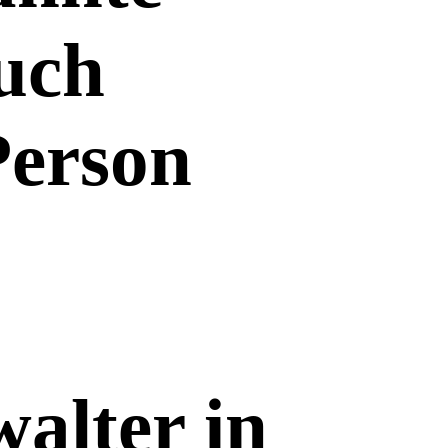
uch
erson
alter in