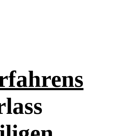
rfahrens
rlass
iligen