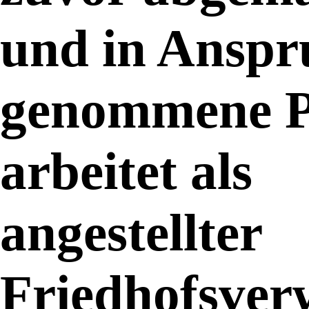
und in Anspr
genommene P
arbeitet als
angestellter
Friedhofsverw