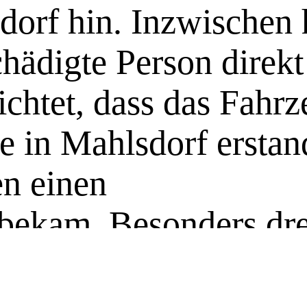
dorf hin. Inzwischen 
chädigte Person direkt
chtet, dass das Fahrz
ke in Mahlsdorf ersta
en einen
bekam. Besonders dre
haber beider Filialen
als frechen Gauner