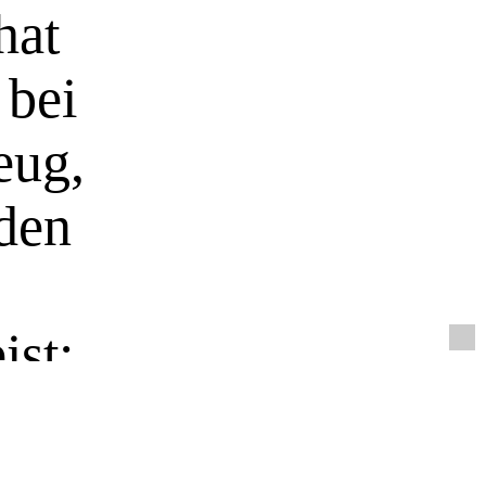
hat
 bei
eug,
nden
ist:
),