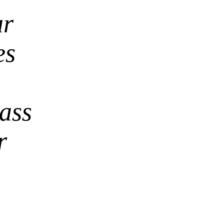
ar
es
ass
r