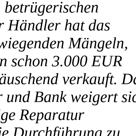
n betrügerischen
r Händler hat das
wiegenden Mängeln,
in schon 3.000 EUR
 täuschend verkauft. D
 und Bank weigert si
ige Reparatur
ie Durchführung zu