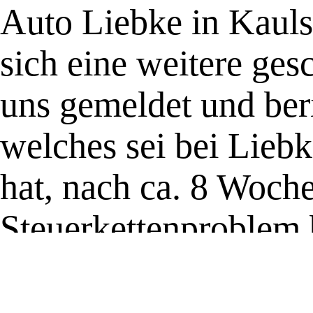
Auto Liebke in Kauls
sich eine weitere ges
uns gemeldet und beri
welches sei bei Lieb
hat, nach ca. 8 Woch
Steuerkettenproblem 
Maximilian Liebke (In
den man getrost nur 